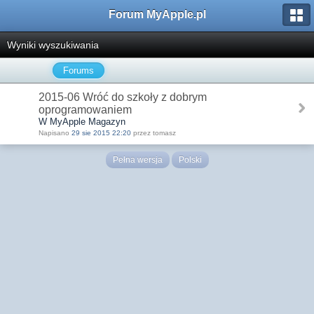
Forum MyApple.pl
Wyniki wyszukiwania
Forums
2015-06 Wróć do szkoły z dobrym
oprogramowaniem
W MyApple Magazyn
Napisano
29 sie 2015 22:20
przez tomasz
Pełna wersja
Polski