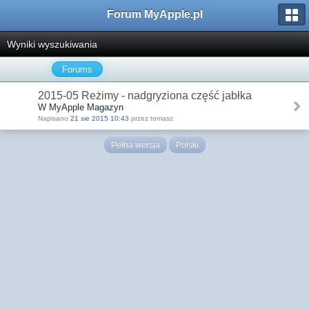
Forum MyApple.pl
Wyniki wyszukiwania
Forums
2015-05 Reżimy - nadgryziona część jabłka
W MyApple Magazyn
Napisano
21 sie 2015 10:43
przez tomasz
Pełna wersja
Polski