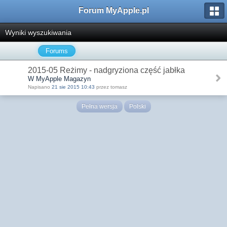
Forum MyApple.pl
Wyniki wyszukiwania
Forums
2015-05 Reżimy - nadgryziona część jabłka
W MyApple Magazyn
Napisano
21 sie 2015 10:43
przez tomasz
Pełna wersja
Polski