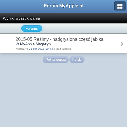
Forum MyApple.pl
Wyniki wyszukiwania
Forums
2015-05 Reżimy - nadgryziona część jabłka
W MyApple Magazyn
Napisano
21 sie 2015 10:43
przez tomasz
Pełna wersja
Polski