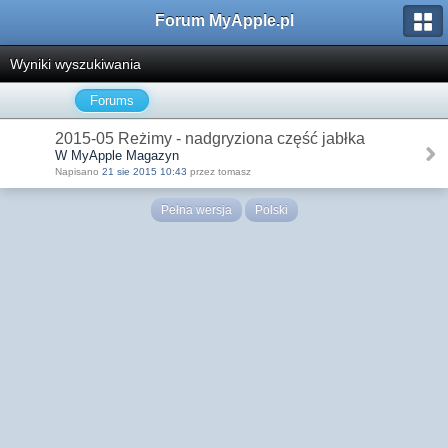
Forum MyApple.pl
Wyniki wyszukiwania
Forums
2015-05 Reżimy - nadgryziona część jabłka
W MyApple Magazyn
Napisano
21 sie 2015 10:43
przez tomasz
Pełna wersja
Polski