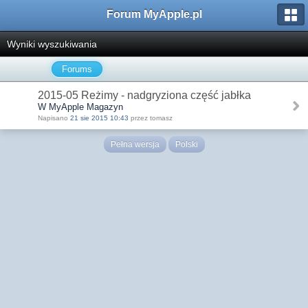
Forum MyApple.pl
Wyniki wyszukiwania
Forums
2015-05 Reżimy - nadgryziona część jabłka
W MyApple Magazyn
Napisano
21 sie 2015 10:43
przez tomasz
Pełna wersja
Polski