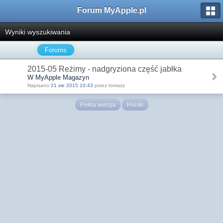
Forum MyApple.pl
Wyniki wyszukiwania
Forums
2015-05 Reżimy - nadgryziona część jabłka
W MyApple Magazyn
Napisano
21 sie 2015 10:43
przez tomasz
Pełna wersja
Polski