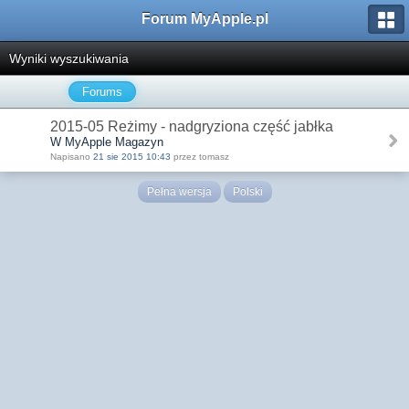
Forum MyApple.pl
Wyniki wyszukiwania
Forums
2015-05 Reżimy - nadgryziona część jabłka
W MyApple Magazyn
Napisano
21 sie 2015 10:43
przez tomasz
Pełna wersja
Polski