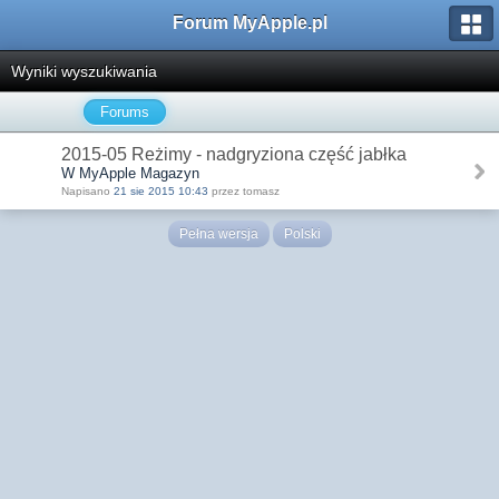
Forum MyApple.pl
Wyniki wyszukiwania
Forums
2015-05 Reżimy - nadgryziona część jabłka
W MyApple Magazyn
Napisano
21 sie 2015 10:43
przez tomasz
Pełna wersja
Polski