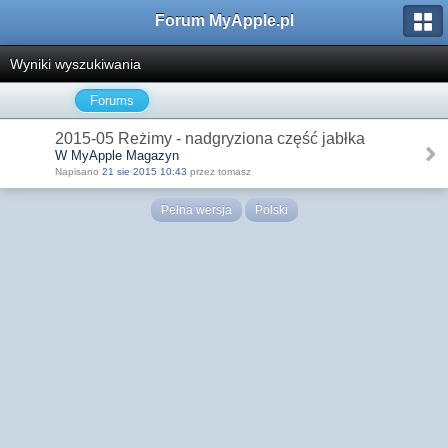
Forum MyApple.pl
Wyniki wyszukiwania
Forums
2015-05 Reżimy - nadgryziona część jabłka
W MyApple Magazyn
Napisano
21 sie 2015 10:43
przez tomasz
Pełna wersja
Polski