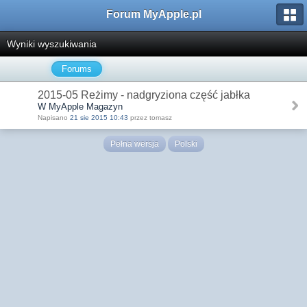
Forum MyApple.pl
Wyniki wyszukiwania
Forums
2015-05 Reżimy - nadgryziona część jabłka
W MyApple Magazyn
Napisano
21 sie 2015 10:43
przez tomasz
Pełna wersja
Polski