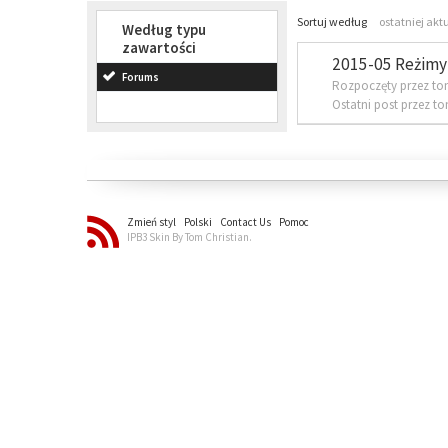
Sortuj według
ostatniej akt
Według typu
zawartości
2015-05 Reżimy 
Forums
Rozpoczęty przez to
Ostatni post przez t
Zmień styl
Polski
Contact Us
Pomoc
IPB3 Skin By Tom Christian.