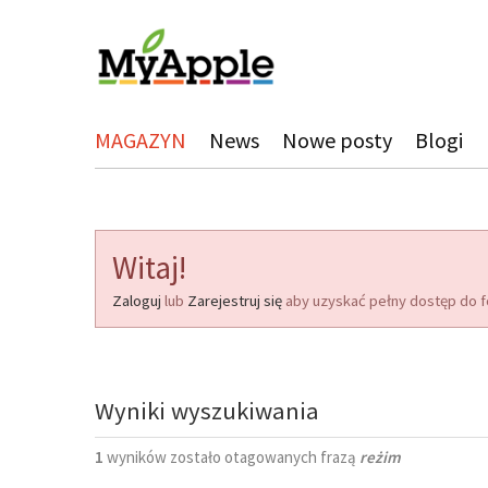
MAGAZYN
News
Nowe posty
Blogi
Witaj!
Zaloguj
lub
Zarejestruj się
aby uzyskać pełny dostęp do f
Wyniki wyszukiwania
1
wyników zostało otagowanych frazą
reżim