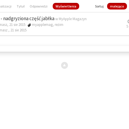
ualizacji
Tytuł
Odpowiedzi
Wyświetlenia
Sortuj
malejąco
- nadgryziona część jabłka
w
MyApple Magazyn
masz, 21 sie 2015
myapplemag
,
reżim
5
omasz ,
21 sie 2015