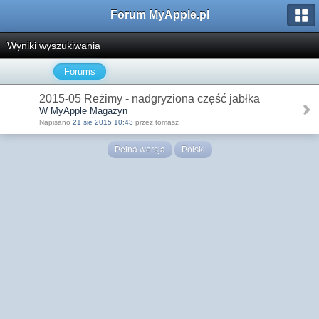
Forum MyApple.pl
Wyniki wyszukiwania
Forums
2015-05 Reżimy - nadgryziona część jabłka
W MyApple Magazyn
Napisano
21 sie 2015 10:43
przez tomasz
Pełna wersja
Polski