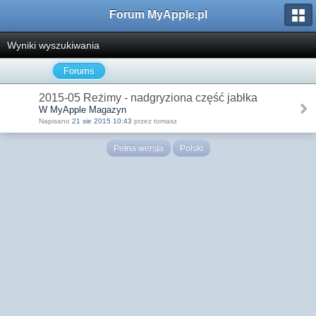
Forum MyApple.pl
Wyniki wyszukiwania
Forums
2015-05 Reżimy - nadgryziona część jabłka
W MyApple Magazyn
Napisano
21 sie 2015 10:43
przez tomasz
Pełna wersja
Polski