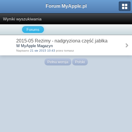
Forum MyApple.pl
Wyniki wyszukiwania
Forums
2015-05 Reżimy - nadgryziona część jabłka
W MyApple Magazyn
Napisano
21 sie 2015 10:43
przez tomasz
Pełna wersja
Polski