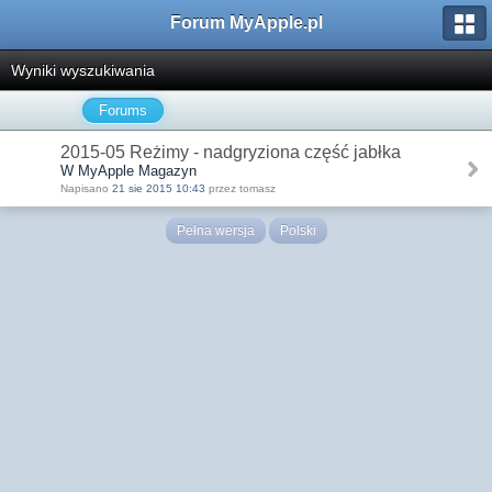
Forum MyApple.pl
Wyniki wyszukiwania
Forums
2015-05 Reżimy - nadgryziona część jabłka
W MyApple Magazyn
Napisano
21 sie 2015 10:43
przez tomasz
Pełna wersja
Polski