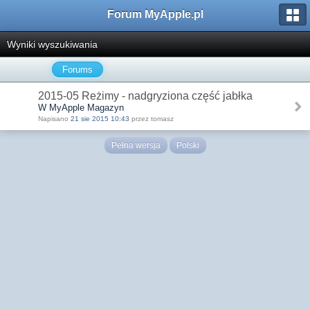
Forum MyApple.pl
Wyniki wyszukiwania
Forums
2015-05 Reżimy - nadgryziona część jabłka
W MyApple Magazyn
Napisano
21 sie 2015 10:43
przez tomasz
Pełna wersja
Polski