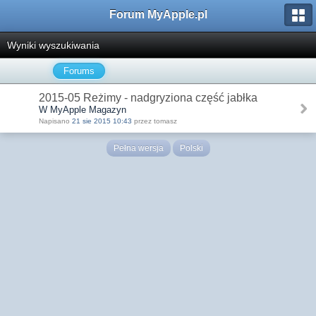
Forum MyApple.pl
Wyniki wyszukiwania
Forums
2015-05 Reżimy - nadgryziona część jabłka
W MyApple Magazyn
Napisano
21 sie 2015 10:43
przez tomasz
Pełna wersja
Polski