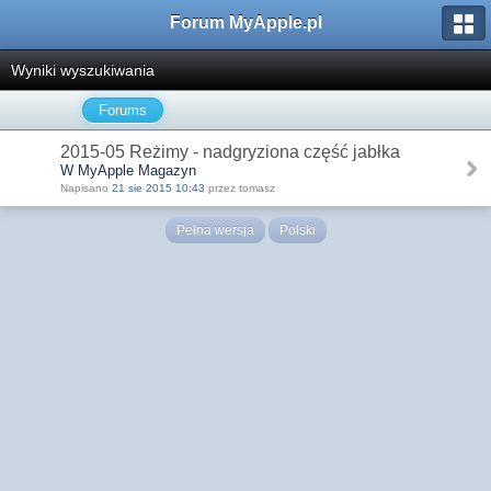
Forum MyApple.pl
Wyniki wyszukiwania
Forums
2015-05 Reżimy - nadgryziona część jabłka
W MyApple Magazyn
Napisano
21 sie 2015 10:43
przez tomasz
Pełna wersja
Polski