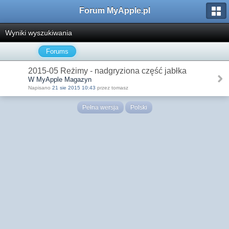
Forum MyApple.pl
Wyniki wyszukiwania
Forums
2015-05 Reżimy - nadgryziona część jabłka
W MyApple Magazyn
Napisano
21 sie 2015 10:43
przez tomasz
Pełna wersja
Polski