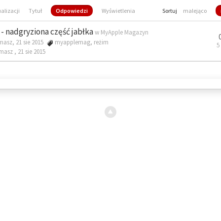
ualizacji
Tytuł
Odpowiedzi
Wyświetlenia
Sortuj
malejąco
- nadgryziona część jabłka
w
MyApple Magazyn
masz, 21 sie 2015
myapplemag
,
reżim
5
omasz ,
21 sie 2015