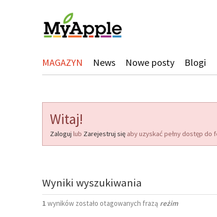
MAGAZYN
News
Nowe posty
Blogi
Witaj!
Zaloguj
lub
Zarejestruj się
aby uzyskać pełny dostęp do f
Wyniki wyszukiwania
1
wyników zostało otagowanych frazą
reżim