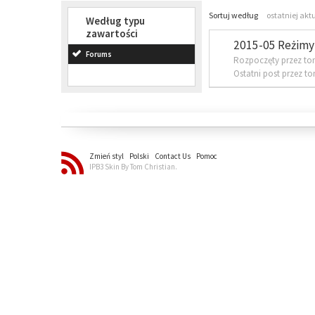
Sortuj według
ostatniej akt
Według typu
zawartości
2015-05 Reżimy 
Forums
Rozpoczęty przez to
Ostatni post przez t
Zmień styl
Polski
Contact Us
Pomoc
IPB3 Skin By Tom Christian.