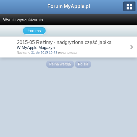
Forum MyApple.pl
Wyniki wyszukiwania
Forums
2015-05 Reżimy - nadgryziona część jabłka
W MyApple Magazyn
Napisano
21 sie 2015 10:43
przez tomasz
Pełna wersja
Polski