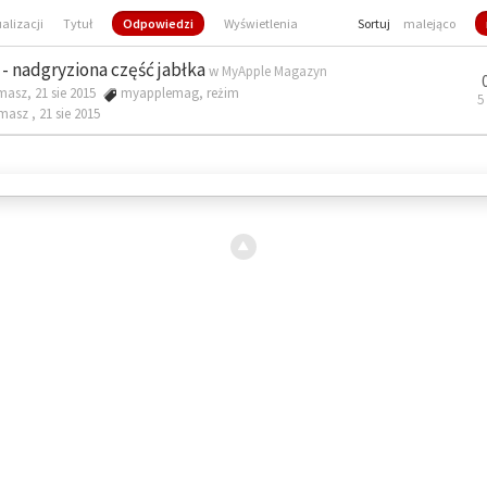
ualizacji
Tytuł
Odpowiedzi
Wyświetlenia
Sortuj
malejąco
- nadgryziona część jabłka
w
MyApple Magazyn
masz, 21 sie 2015
myapplemag
,
reżim
5
omasz ,
21 sie 2015