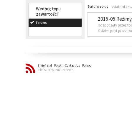
Sortuj według
ostatniej akt
Według typu
zawartości
2015-05 Reżimy 
Forums
Rozpoczęty przez to
Ostatni post przez t
Zmień styl
Polski
Contact Us
Pomoc
IPB3 Skin By Tom Christian.