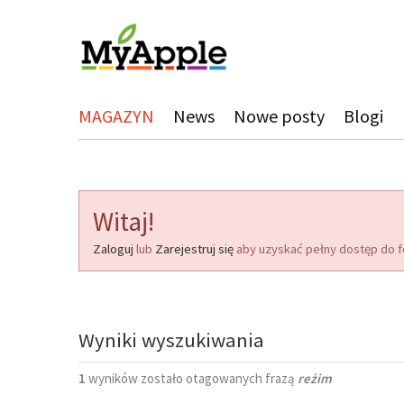
MAGAZYN
News
Nowe posty
Blogi
Witaj!
Zaloguj
lub
Zarejestruj się
aby uzyskać pełny dostęp do f
Wyniki wyszukiwania
1
wyników zostało otagowanych frazą
reżim