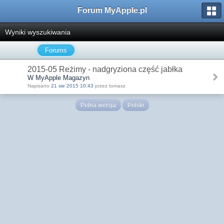
Forum MyApple.pl
Wyniki wyszukiwania
Forums
2015-05 Reżimy - nadgryziona część jabłka
W MyApple Magazyn
Napisano
21 sie 2015 10:43
przez tomasz
Pełna wersja
Polski