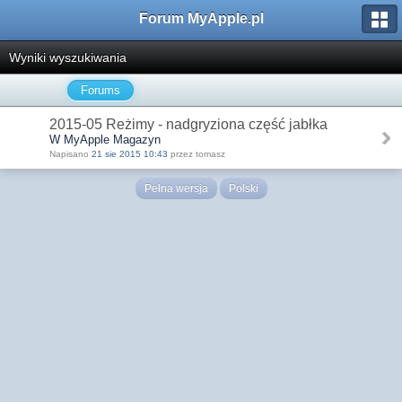
Forum MyApple.pl
Wyniki wyszukiwania
Forums
2015-05 Reżimy - nadgryziona część jabłka
W MyApple Magazyn
Napisano
21 sie 2015 10:43
przez tomasz
Pełna wersja
Polski