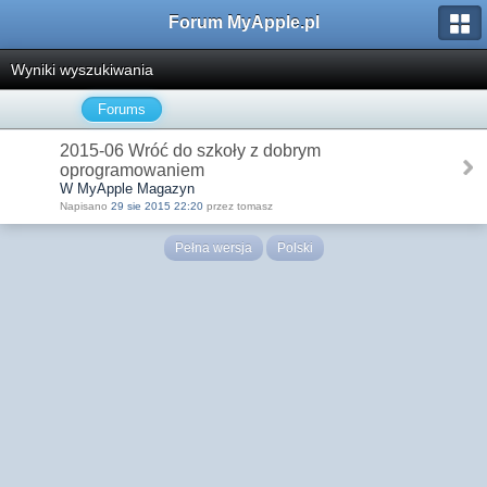
Forum MyApple.pl
Wyniki wyszukiwania
Forums
2015-06 Wróć do szkoły z dobrym
oprogramowaniem
W MyApple Magazyn
Napisano
29 sie 2015 22:20
przez tomasz
Pełna wersja
Polski