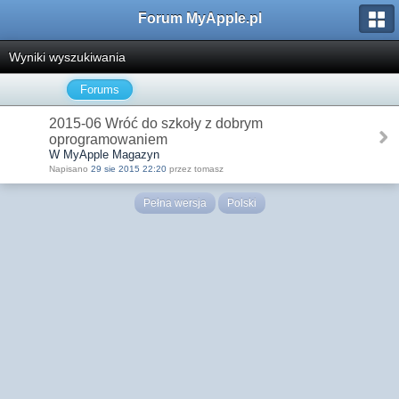
Forum MyApple.pl
Wyniki wyszukiwania
Forums
2015-06 Wróć do szkoły z dobrym
oprogramowaniem
W MyApple Magazyn
Napisano
29 sie 2015 22:20
przez tomasz
Pełna wersja
Polski