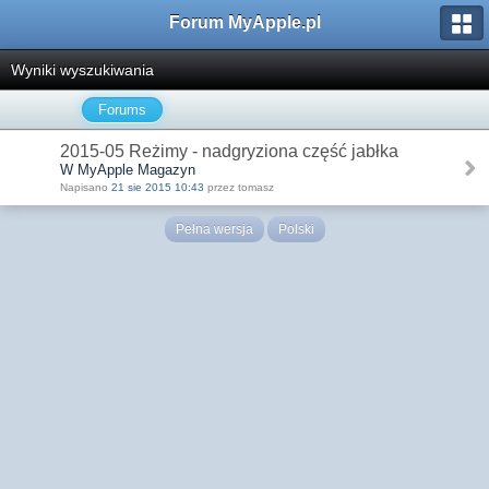
Forum MyApple.pl
Wyniki wyszukiwania
Forums
2015-05 Reżimy - nadgryziona część jabłka
W MyApple Magazyn
Napisano
21 sie 2015 10:43
przez tomasz
Pełna wersja
Polski