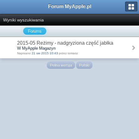
Forum MyApple.pl
Wyniki wyszukiwania
Forums
2015-05 Reżimy - nadgryziona część jabłka
W MyApple Magazyn
Napisano
21 sie 2015 10:43
przez tomasz
Pełna wersja
Polski