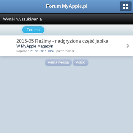
Forum MyApple.pl
Wyniki wyszukiwania
Forums
2015-05 Reżimy - nadgryziona część jabłka
W MyApple Magazyn
Napisano
21 sie 2015 10:43
przez tomasz
Pełna wersja
Polski