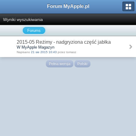
Forum MyApple.pl
Wyniki wyszukiwania
Forums
2015-05 Reżimy - nadgryziona część jabłka
W MyApple Magazyn
Napisano
21 sie 2015 10:43
przez tomasz
Pełna wersja
Polski