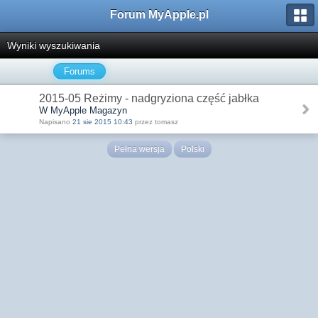
Forum MyApple.pl
Wyniki wyszukiwania
Forums
2015-05 Reżimy - nadgryziona część jabłka
W MyApple Magazyn
Napisano
21 sie 2015 10:43
przez tomasz
Pełna wersja
Polski