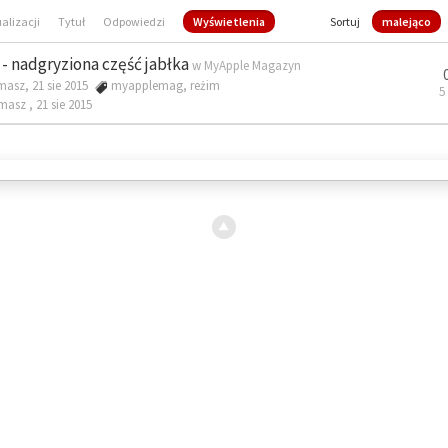
ualizacji
Tytuł
Odpowiedzi
Wyświetlenia
Sortuj
malejąco
- nadgryziona część jabłka
w
MyApple Magazyn
masz, 21 sie 2015
myapplemag
,
reżim
5
omasz ,
21 sie 2015