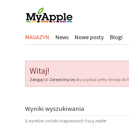
MAGAZYN
News
Nowe posty
Blogi
Witaj!
Zaloguj
lub
Zarejestruj się
aby uzyskać pełny dostęp do f
Wyniki wyszukiwania
1
wyników zostało otagowanych frazą
reżim