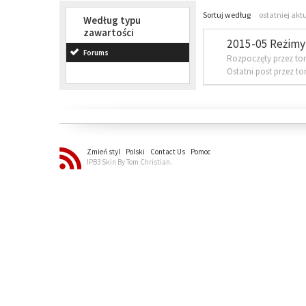
Sortuj według
ostatniej akt
Według typu
zawartości
2015-05 Reżimy 
Forums
Rozpoczęty przez to
Ostatni post przez t
Zmień styl
Polski
Contact Us
Pomoc
IPB3 Skin By Tom Christian.