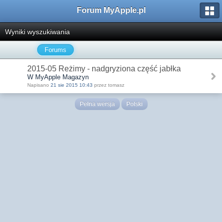
Forum MyApple.pl
Wyniki wyszukiwania
Forums
2015-05 Reżimy - nadgryziona część jabłka
W MyApple Magazyn
Napisano
21 sie 2015 10:43
przez tomasz
Pełna wersja
Polski