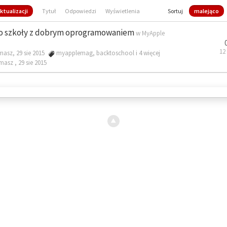
ktualizacji
Tytuł
Odpowiedzi
Wyświetlenia
Sortuj
malejąco
o szkoły z dobrym oprogramowaniem
w
MyApple
12
masz, 29 sie 2015
myapplemag
,
backtoschool
i 4 więcej
omasz ,
29 sie 2015