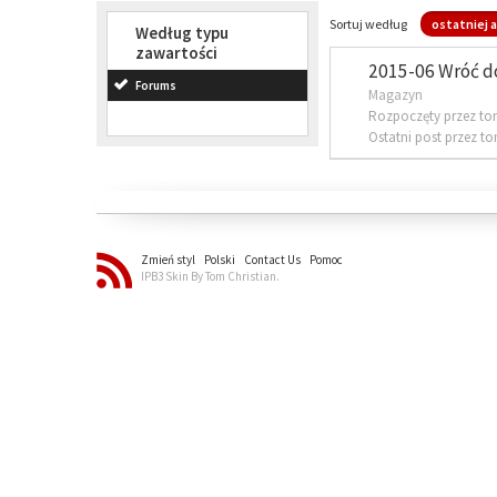
Sortuj według
ostatniej a
Według typu
zawartości
2015-06 Wróć d
Forums
Magazyn
Rozpoczęty przez to
Ostatni post przez t
Zmień styl
Polski
Contact Us
Pomoc
IPB3 Skin By Tom Christian.