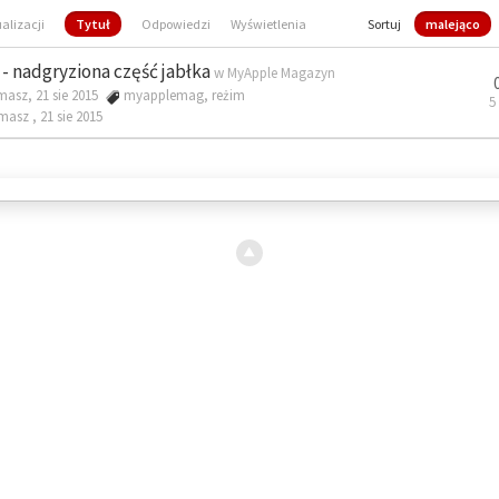
ualizacji
Tytuł
Odpowiedzi
Wyświetlenia
Sortuj
malejąco
- nadgryziona część jabłka
w
MyApple Magazyn
masz, 21 sie 2015
myapplemag
,
reżim
5
omasz ,
21 sie 2015