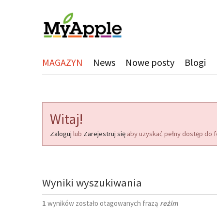
MAGAZYN
News
Nowe posty
Blogi
Witaj!
Zaloguj
lub
Zarejestruj się
aby uzyskać pełny dostęp do f
Wyniki wyszukiwania
1
wyników zostało otagowanych frazą
reżim