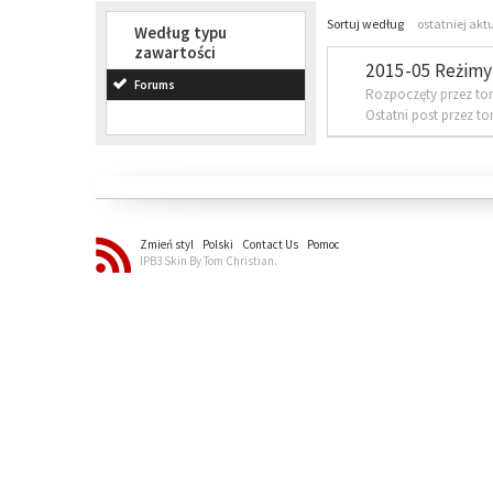
Sortuj według
ostatniej akt
Według typu
zawartości
2015-05 Reżimy 
Forums
Rozpoczęty przez to
Ostatni post przez t
Zmień styl
Polski
Contact Us
Pomoc
IPB3 Skin By Tom Christian.