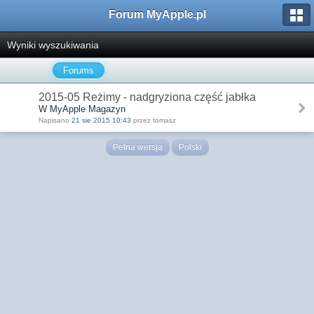
Forum MyApple.pl
Wyniki wyszukiwania
Forums
2015-05 Reżimy - nadgryziona część jabłka
W MyApple Magazyn
Napisano
21 sie 2015 10:43
przez tomasz
Pełna wersja
Polski