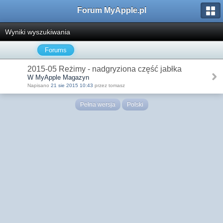
Forum MyApple.pl
Wyniki wyszukiwania
Forums
2015-05 Reżimy - nadgryziona część jabłka
W MyApple Magazyn
Napisano
21 sie 2015 10:43
przez tomasz
Pełna wersja
Polski