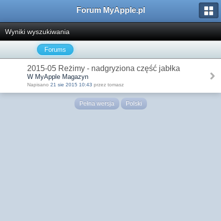
Forum MyApple.pl
Wyniki wyszukiwania
Forums
2015-05 Reżimy - nadgryziona część jabłka
W MyApple Magazyn
Napisano
21 sie 2015 10:43
przez tomasz
Pełna wersja
Polski