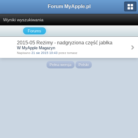
Forum MyApple.pl
Wyniki wyszukiwania
Forums
2015-05 Reżimy - nadgryziona część jabłka
W MyApple Magazyn
Napisano
21 sie 2015 10:43
przez tomasz
Pełna wersja
Polski