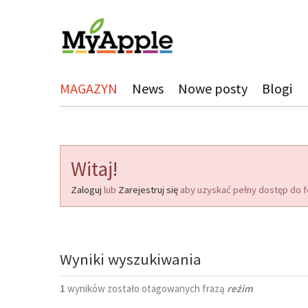
MAGAZYN
News
Nowe posty
Blogi
Witaj!
Zaloguj
lub
Zarejestruj się
aby uzyskać pełny dostęp do f
Wyniki wyszukiwania
1
wyników zostało otagowanych frazą
reżim