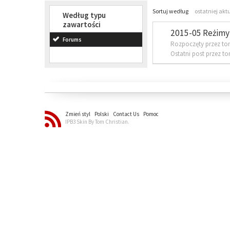
Sortuj według
ostatniej akt
Według typu
zawartości
2015-05 Reżimy 
Forums
Rozpoczęty przez to
Ostatni post przez t
Zmień styl
Polski
Contact Us
Pomoc
IPB3 Skin By Tom Christian.