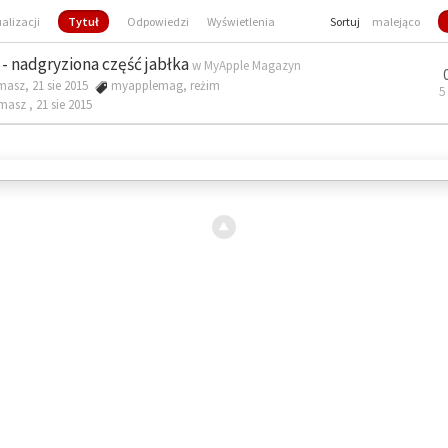
ualizacji
Tytuł
Odpowiedzi
Wyświetlenia
Sortuj
malejąco
- nadgryziona część jabłka
w
MyApple Magazyn
masz, 21 sie 2015
myapplemag
,
reżim
5
omasz ,
21 sie 2015