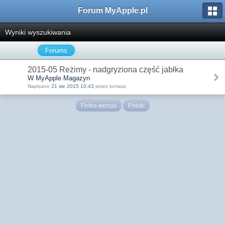
Forum MyApple.pl
Wyniki wyszukiwania
Forums
2015-05 Reżimy - nadgryziona część jabłka
W MyApple Magazyn
Napisano
21 sie 2015 10:43
przez tomasz
Pełna wersja
Polski