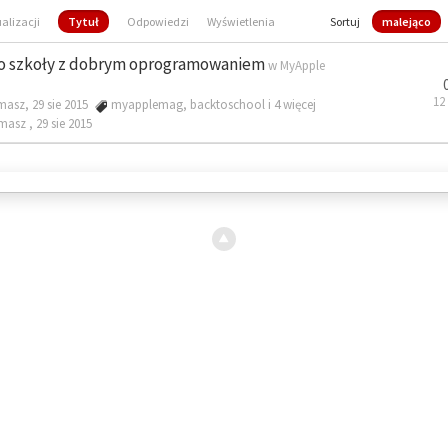
ualizacji
Tytuł
Odpowiedzi
Wyświetlenia
Sortuj
malejąco
o szkoły z dobrym oprogramowaniem
w
MyApple
12
masz, 29 sie 2015
myapplemag
,
backtoschool
i 4 więcej
omasz ,
29 sie 2015