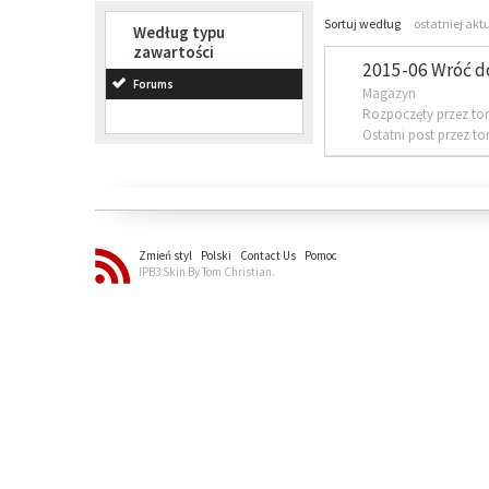
Sortuj według
ostatniej akt
Według typu
zawartości
2015-06 Wróć d
Forums
Magazyn
Rozpoczęty przez to
Ostatni post przez t
Zmień styl
Polski
Contact Us
Pomoc
IPB3 Skin By Tom Christian.