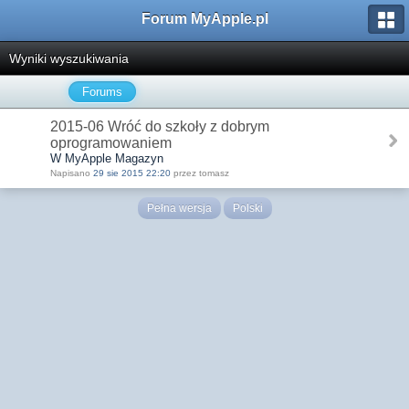
Forum MyApple.pl
Wyniki wyszukiwania
Forums
2015-06 Wróć do szkoły z dobrym
oprogramowaniem
W MyApple Magazyn
Napisano
29 sie 2015 22:20
przez tomasz
Pełna wersja
Polski