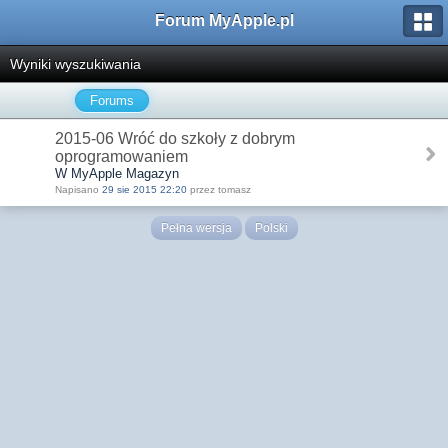
Forum MyApple.pl
Wyniki wyszukiwania
Forums
2015-06 Wróć do szkoły z dobrym
oprogramowaniem
W MyApple Magazyn
Napisano
29 sie 2015 22:20
przez tomasz
Pełna wersja
Polski