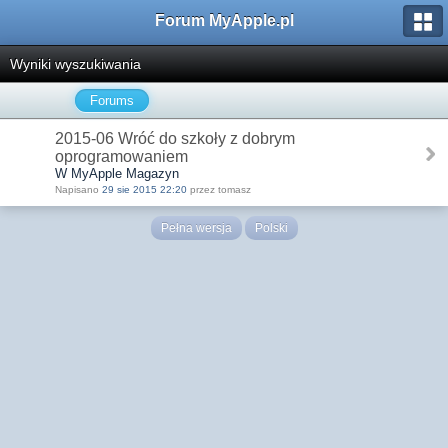
Forum MyApple.pl
Wyniki wyszukiwania
Forums
2015-06 Wróć do szkoły z dobrym
oprogramowaniem
W MyApple Magazyn
Napisano
29 sie 2015 22:20
przez tomasz
Pełna wersja
Polski