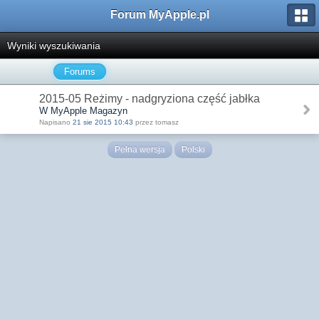
Forum MyApple.pl
Wyniki wyszukiwania
Forums
2015-05 Reżimy - nadgryziona część jabłka
W MyApple Magazyn
Napisano
21 sie 2015 10:43
przez tomasz
Pełna wersja
Polski