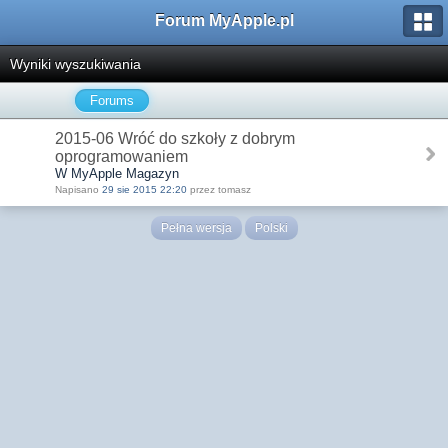
Forum MyApple.pl
Wyniki wyszukiwania
Forums
2015-06 Wróć do szkoły z dobrym
oprogramowaniem
W MyApple Magazyn
Napisano
29 sie 2015 22:20
przez tomasz
Pełna wersja
Polski