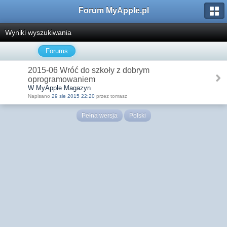
Forum MyApple.pl
Wyniki wyszukiwania
Forums
2015-06 Wróć do szkoły z dobrym
oprogramowaniem
W MyApple Magazyn
Napisano
29 sie 2015 22:20
przez tomasz
Pełna wersja
Polski