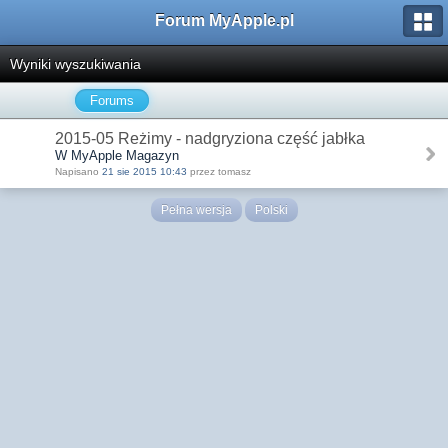
Forum MyApple.pl
Wyniki wyszukiwania
Forums
2015-05 Reżimy - nadgryziona część jabłka
W MyApple Magazyn
Napisano
21 sie 2015 10:43
przez tomasz
Pełna wersja
Polski